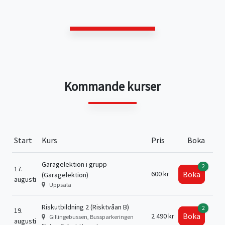
Kommande kurser
Start
Kurs
Pris
Boka
Garagelektion i grupp
2
17.
600 kr
Boka
(Garagelektion)
augusti
Uppsala
Riskutbildning 2 (Risktvåan B)
2
19.
Boka
2 490 kr
Gillingebussen, Bussparkeringen
augusti