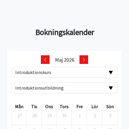
Bokningskalender
Maj 2026
Mån
Tis
Ons
Tors
Fre
Lör
Sön
27
28
29
30
1
2
3